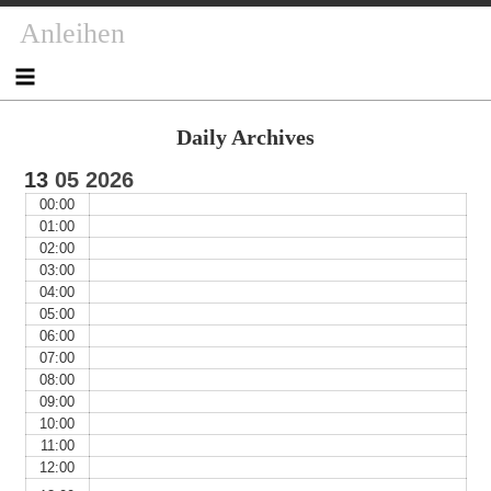
Skip
Skip
Skip
Skip
Skip
Skip
Skip
Skip
Anleihen
to
to
to
to
to
to
to
to
content
NAV_MENU-
NAV_MENU-
NAV_MENU-
MSCHANDL
TEXT-
TEXT-
TEXT-
2
3
4
2
3
4
Daily Archives
13
05
2026
00:00
01:00
02:00
03:00
04:00
05:00
06:00
07:00
08:00
09:00
10:00
11:00
12:00