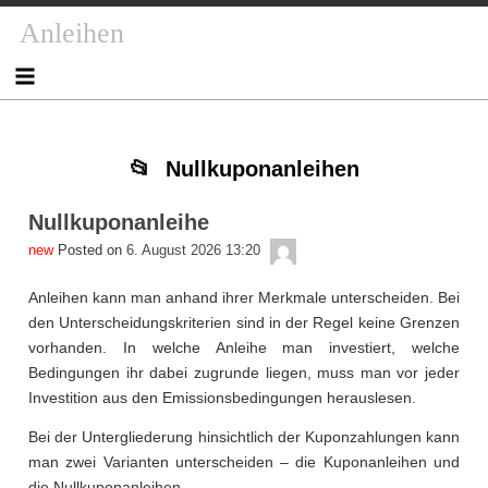
Skip
Skip
Skip
Skip
Skip
Skip
Skip
Skip
Anleihen
to
to
to
to
to
to
to
to
content
NAV_MENU-
NAV_MENU-
NAV_MENU-
MSCHANDL
TEXT-
TEXT-
TEXT-
2
3
4
2
3
4
Nullkuponanleihen
Nullkuponanleihe
admin
Posted on
6. August 2026 13:20
Anleihen kann man anhand ihrer Merkmale unterscheiden. Bei
den Unterscheidungskriterien sind in der Regel keine Grenzen
vorhanden. In welche Anleihe man investiert, welche
Bedingungen ihr dabei zugrunde liegen, muss man vor jeder
Investition aus den Emissionsbedingungen herauslesen.
Bei der Untergliederung hinsichtlich der Kuponzahlungen kann
man zwei Varianten unterscheiden – die Kuponanleihen und
die Nullkuponanleihen.