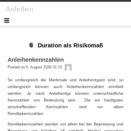
Skip
Skip
Skip
Skip
Skip
Skip
Skip
Skip
Anleihen
to
to
to
to
to
to
to
to
content
NAV_MENU-
NAV_MENU-
NAV_MENU-
MSCHANDL
TEXT-
TEXT-
TEXT-
2
3
4
2
3
4
Duration als Risikomaß
Anleihenkennzahlen
admin
Posted on
6. August 2026 01:15
So umfangreich die Merkmale und Anleihentypen sind, so
umfangreich können auch Anleihenkennzahlen ermittelt
werden. Je nach Anleihentyp können unterschiedliche
Kennzahlen von Bedeutung sein. Die am häufigsten
anzutreffenden Kennzahlen sind vor allem
Renditekennzahlen.
Renditekennzahlen werden vor allem bei der Bepreisung und
Bewertung von Anleihen oft ermittelt. Hierbei versuchen