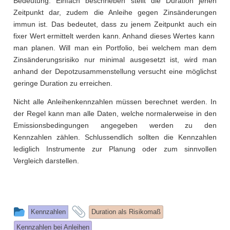
Bedeutung. Einfach beschrieben stellt die Duration jenen
Zeitpunkt dar, zudem die Anleihe gegen Zinsänderungen
immun ist. Das bedeutet, dass zu jenem Zeitpunkt auch ein
fixer Wert ermittelt werden kann. Anhand dieses Wertes kann
man planen. Will man ein Portfolio, bei welchem man dem
Zinsänderungsrisiko nur minimal ausgesetzt ist, wird man
anhand der Depotzusammenstellung versucht eine möglichst
geringe Duration zu erreichen.
Nicht alle Anleihenkennzahlen müssen berechnet werden. In
der Regel kann man alle Daten, welche normalerweise in den
Emissionsbedingungen angegeben werden zu den
Kennzahlen zählen. Schlussendlich sollten die Kennzahlen
lediglich Instrumente zur Planung oder zum sinnvollen
Vergleich darstellen.
This
and
Kennzahlen
Duration als Risikomaß
entry
tagged
Kennzahlen bei Anleihen