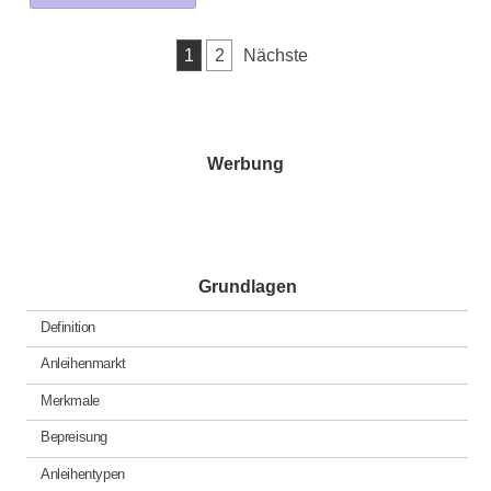
was
posted
Seitennummerierung
1
2
Nächste
in
der
Beiträge
Werbung
Grundlagen
Definition
Anleihenmarkt
Merkmale
Bepreisung
Anleihentypen